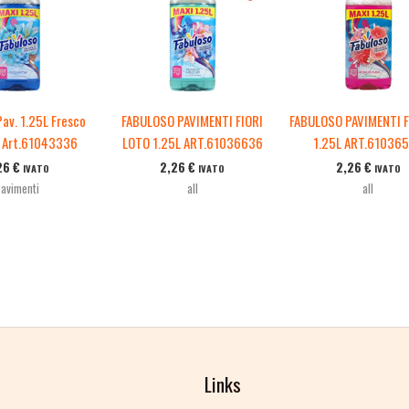
Pav. 1.25L Fresco
FABULOSO PAVIMENTI FIORI
FABULOSO PAVIMENTI 
 Art.61043336
LOTO 1.25L ART.61036636
1.25L ART.61036
26
€
2,26
€
2,26
€
IVATO
IVATO
IVATO
avimenti
all
all
Links