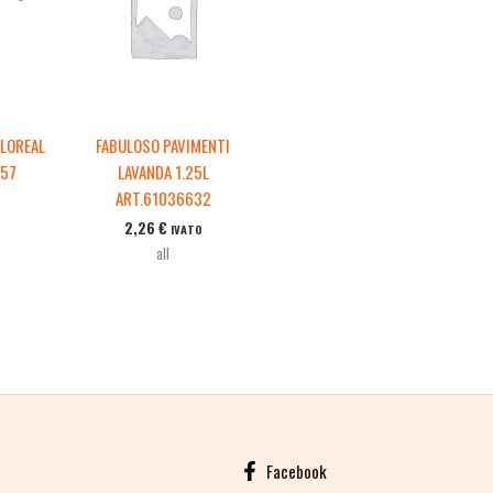
FLOREAL
FABULOSO PAVIMENTI
557
LAVANDA 1.25L
ART.61036632
2,26
€
IVATO
all
Facebook