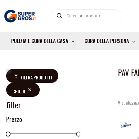
Vai
Products
al
search
contenuto
PULIZIA E CURA DELLA CASA
CURA DELLA PERSONA
PAV F
V
D
FILTRA PRODOTTI
a
i
CHIUDI
l
s
u
p
filter
Visualizzazi
t
o
Prezzo
a
n
z
i
i
b