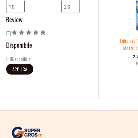
o
i
n
l
Review
e
i
t
Fabuloso 
Disponibile
à
Mattino
2,
Disponibile
P
APPLICA