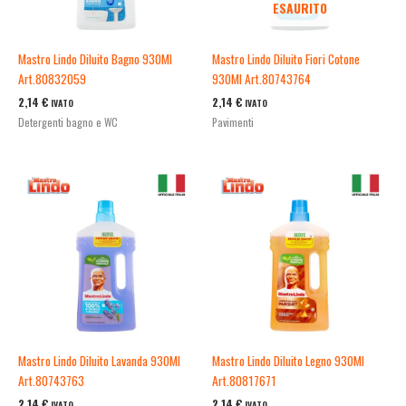
ESAURITO
Mastro Lindo Diluito Bagno 930Ml
Mastro Lindo Diluito Fiori Cotone
Art.80832059
930Ml Art.80743764
2,14
€
2,14
€
IVATO
IVATO
Detergenti bagno e WC
Pavimenti
Mastro Lindo Diluito Lavanda 930Ml
Mastro Lindo Diluito Legno 930Ml
Art.80743763
Art.80817671
2,14
€
2,14
€
IVATO
IVATO