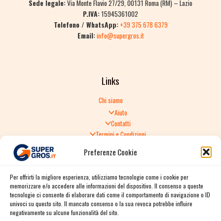
Sede legale:
Via Monte Flavio 27/29, 00131 Roma (RM) – Lazio
P.IVA:
15945361002
Telefono / WhatsApp:
+39 375 678 6379
Email:
info@supergros.it
Links
Chi siamo
Aiuto
Contatti
Termini e Condizioni
Informativa sulla Privacy
Preferenze Cookie
Politica di Reso
TERMINI E CONDIZIONI GENERALI DI VENDITA
Per offrirti la migliore esperienza, utilizziamo tecnologie come i cookie per
Spedizione e consegna
memorizzare e/o accedere alle informazioni del dispositivo. Il consenso a queste
Informativa sulla Privacy
tecnologie ci consente di elaborare dati come il comportamento di navigazione o ID
Cookie Policy
univoci su questo sito. Il mancato consenso o la sua revoca potrebbe influire
Story
negativamente su alcune funzionalità del sito.