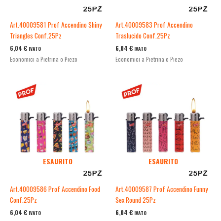
Art.40009581 Prof Accendino Shiny
Art.40009583 Prof Accendino
Triangles Conf.25Pz
Traslucido Conf.25Pz
6,04
€
6,04
€
IVATO
IVATO
Economici a Pietrina o Piezo
Economici a Pietrina o Piezo
ESAURITO
ESAURITO
Art.40009586 Prof Accendino Food
Art.40009587 Prof Accendino Funny
Conf.25Pz
Sex Round 25Pz
6,04
€
6,04
€
IVATO
IVATO