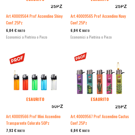
Art.40009564 Prof Accendino Shiny
Art.40009565 Prof Accendino Navy
Conf.25Pz
Conf.25Pz
6,04
€
6,04
€
IVATO
IVATO
Economici a Pietrina o Piezo
Economici a Pietrina o Piezo
ESAURITO
ESAURITO
Art.40009566 Prof Mini Accendino
Art.40009567 Prof Accendino Cactus
Transparente Colorato 50Pz
Conf.25Pz
7,93
€
6,04
€
IVATO
IVATO