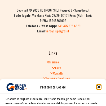
Copyright © 2026 HD GROUP SRL | Powered by SuperGros.it
Sede legale:
Via Monte Flavio 27/29, 00131 Roma (RM) – Lazio
P.IVA:
15945361002
Telefono / WhatsApp:
+39 375 678 6379
Email:
info@supergros.it
Links
Chi siamo
Aiuto
Contatti
Termini e Condizioni
Informativa sulla Privacy
Preferenze Cookie
Politica di Reso
TERMINI E CONDIZIONI GENERALI DI VENDITA
Per offrirti la migliore esperienza, utilizziamo tecnologie come i cookie per
Spedizione e consegna
memorizzare e/o accedere alle informazioni del dispositivo. Il consenso a queste
Informativa sulla Privacy