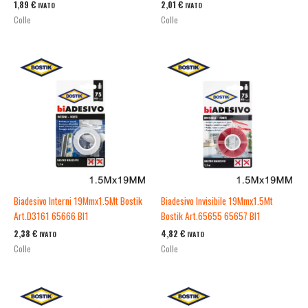
1,89
€
2,01
€
IVATO
IVATO
Colle
Colle
Biadesivo Interni 19Mmx1.5Mt Bostik
Biadesivo Invisibile 19Mmx1.5Mt
Art.D3161 65666 Bl1
Bostik Art.65655 65657 Bl1
2,38
€
4,82
€
IVATO
IVATO
Colle
Colle