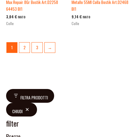
Max Repair 8Gr Bostik Art.D2258
Metallo 55Ml Colla Bostik Art.D2468
64453 Bl1
Bl1
3,04
€
9,14
€
IVATO
IVATO
Colle
Colle
1
2
3
→
FILTRA PRODOTTI
CHIUDI
filter
Prezzo