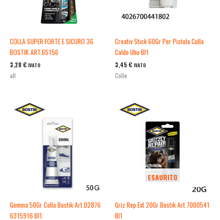
COLLA SUPER FORTE E SICURO 3G
Creativ Stick 60Gr Per Pistola Colla
BOSTIK ART.65156
Caldo Uhu Bl1
3,28
€
3,45
€
IVATO
IVATO
all
Colle
ESAURITO
Gomma 50Gr Colla Bostik Art.D2876
Griz Rep Ext 20Gr Bostik Art.7000541
6315916 Bl1
Bl1