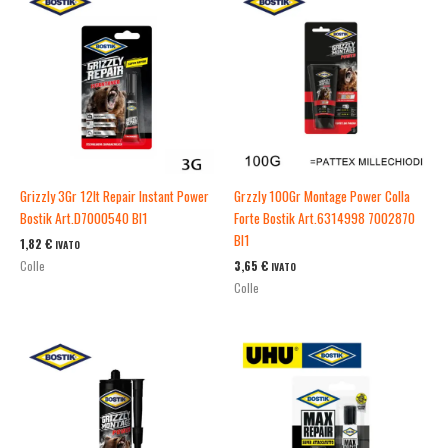
Grizzly 3Gr 12It Repair Instant Power
Grzzly 100Gr Montage Power Colla
Bostik Art.D7000540 Bl1
Forte Bostik Art.6314998 7002870
Bl1
1,82
€
IVATO
3,65
€
Colle
IVATO
Colle