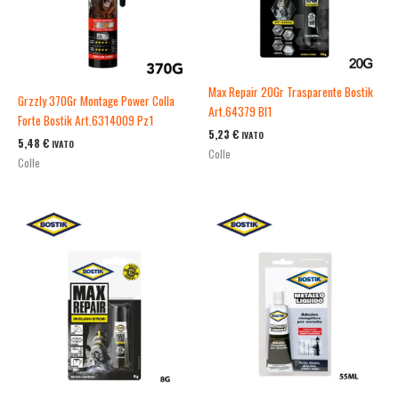
Max Repair 20Gr Trasparente Bostik
Grzzly 370Gr Montage Power Colla
Art.64379 Bl1
Forte Bostik Art.6314009 Pz1
5,23
€
IVATO
5,48
€
IVATO
Colle
Colle