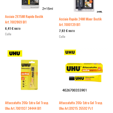
Acciaio 2X15Ml Rapido Bostik
Acciaio Rapido 24Ml Mixer Bostik
Art.7002869 Bl1
Art.7000139 Bl1
6,41
€
IVATO
7,92
€
IVATO
Colle
Colle
Attaccatutto 20Gr Extra Gel Trasp.
Attaccatutto 20Gr Extra Gel Trasp.
Uhu Art.7001937 34444 Bl1
Uhu Art.D9215 35592 Pz1