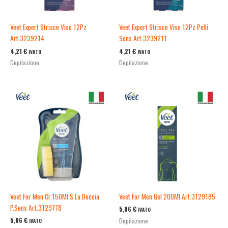
Veet Expert Strisce Viso 12Pz
Veet Expert Strisce Viso 12Pz Pelli
Art.3239214
Sens Art.3239211
4,21
€
4,21
€
IVATO
IVATO
Depilazione
Depilazione
Veet For Men Cr.150Ml S La Doccia
Veet For Men Gel 200Ml Art.3129185
P.Sens Art.3129778
5,06
€
IVATO
5,06
€
Depilazione
IVATO