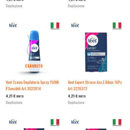
Depilazione
Depilazione
ESAURITO
Veet Crema Depilatoria Spray 150Ml
Veet Expert Strisce Asc.E Bikini 16Pz
P.Sensibili Art.3022814
Art.3235372
4,21
€
4,21
€
IVATO
IVATO
Depilazione
Depilazione