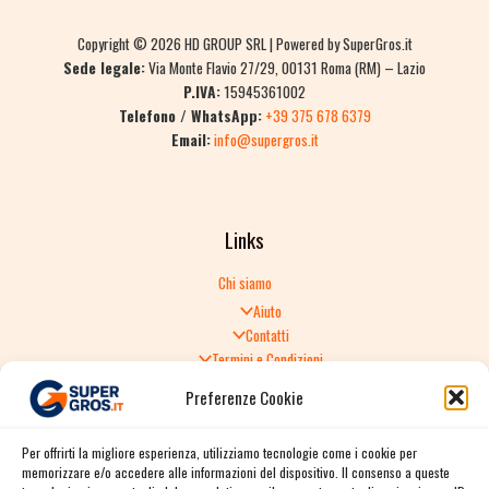
Copyright © 2026 HD GROUP SRL | Powered by SuperGros.it
Sede legale:
Via Monte Flavio 27/29, 00131 Roma (RM) – Lazio
P.IVA:
15945361002
Telefono / WhatsApp:
+39 375 678 6379
Email:
info@supergros.it
Links
Chi siamo
Aiuto
Contatti
Termini e Condizioni
Informativa sulla Privacy
Preferenze Cookie
Politica di Reso
TERMINI E CONDIZIONI GENERALI DI VENDITA
Per offrirti la migliore esperienza, utilizziamo tecnologie come i cookie per
Spedizione e consegna
memorizzare e/o accedere alle informazioni del dispositivo. Il consenso a queste
Informativa sulla Privacy