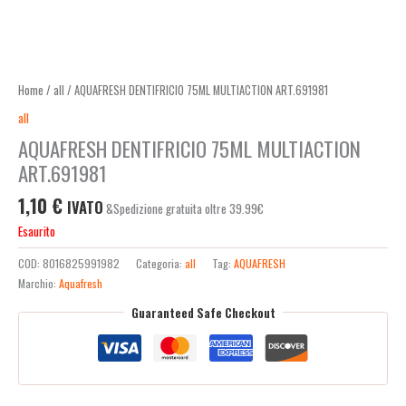
Home
/
all
/ AQUAFRESH DENTIFRICIO 75ML MULTIACTION ART.691981
all
AQUAFRESH DENTIFRICIO 75ML MULTIACTION
ART.691981
1,10
€
IVATO
&Spedizione gratuita oltre 39.99€
Esaurito
COD:
8016825991982
Categoria:
all
Tag:
AQUAFRESH
Marchio:
Aquafresh
Guaranteed Safe Checkout