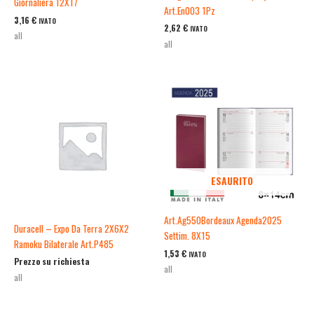
Giornaliera 12X17
Art.En003 1Pz
3,16
€
IVATO
2,62
€
IVATO
all
all
ESAURITO
Art.Ag550Bordeaux Agenda2025
Duracell – Expo Da Terra 2X6X2
Settim. 8X15
Ramoku Bilaterale Art.P485
1,53
€
IVATO
Prezzo su richiesta
all
all