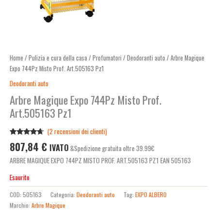
Home
/
Pulizia e cura della casa
/
Profumatori
/
Deodoranti auto
/ Arbre Magique
Expo 744Pz Misto Prof. Art.505163 Pz1
Deodoranti auto
Arbre Magique Expo 744Pz Misto Prof.
Art.505163 Pz1
(
2
recensioni dei clienti)
Valutato
2
807,84
€
IVATO
&Spedizione gratuita oltre 39.99€
4.50
su 5
su base
ARBRE MAGIQUE EXPO 744PZ MISTO PROF. ART.505163 PZ1 EAN 505163
di
recensioni
Esaurito
COD:
505163
Categoria:
Deodoranti auto
Tag:
EXPO ALBERO
Marchio:
Arbre Magique