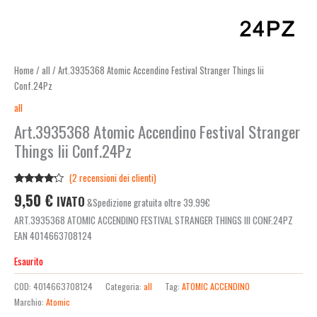
Home
/
all
/ Art.3935368 Atomic Accendino Festival Stranger Things Iii
Conf.24Pz
all
Art.3935368 Atomic Accendino Festival Stranger
Things Iii Conf.24Pz
(
2
recensioni dei clienti)
Valutato
2
9,50
€
IVATO
&Spedizione gratuita oltre 39.99€
4.00
su
5 su
ART.3935368 ATOMIC ACCENDINO FESTIVAL STRANGER THINGS III CONF.24PZ
base di
recensioni
EAN 4014663708124
Esaurito
COD:
4014663708124
Categoria:
all
Tag:
ATOMIC ACCENDINO
Marchio:
Atomic