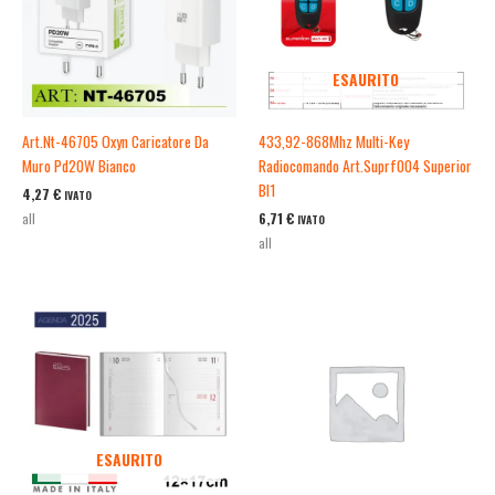
ESAURITO
Art.Nt-46705 Oxyn Caricatore Da
433,92-868Mhz Multi-Key
Muro Pd20W Bianco
Radiocomando Art.Suprf004 Superior
Bl1
4,27
€
IVATO
6,71
€
all
IVATO
all
ESAURITO