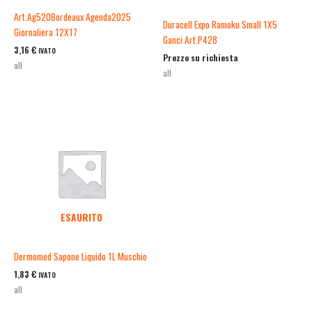
Art.Ag520Bordeaux Agenda2025
Duracell Expo Ramoku Small 1X5
Giornaliera 12X17
Ganci Art.P428
3,16
€
IVATO
Prezzo su richiesta
all
all
ESAURITO
Dermomed Sapone Liquido 1L Muschio
1,83
€
IVATO
all