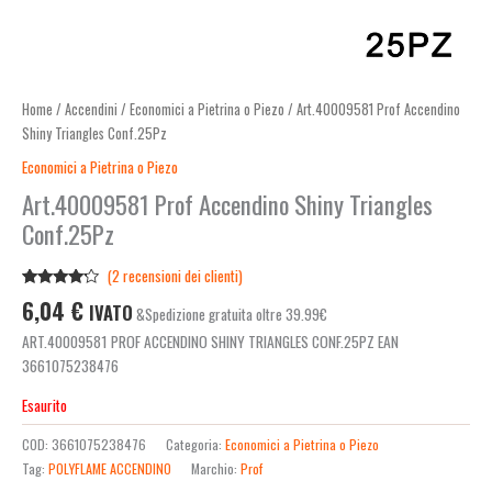
Home
/
Accendini
/
Economici a Pietrina o Piezo
/ Art.40009581 Prof Accendino
Shiny Triangles Conf.25Pz
Economici a Pietrina o Piezo
Art.40009581 Prof Accendino Shiny Triangles
Conf.25Pz
(
2
recensioni dei clienti)
Valutato
2
6,04
€
IVATO
&Spedizione gratuita oltre 39.99€
4.00
su
5 su
ART.40009581 PROF ACCENDINO SHINY TRIANGLES CONF.25PZ EAN
base di
recensioni
3661075238476
Esaurito
COD:
3661075238476
Categoria:
Economici a Pietrina o Piezo
Tag:
POLYFLAME ACCENDINO
Marchio:
Prof