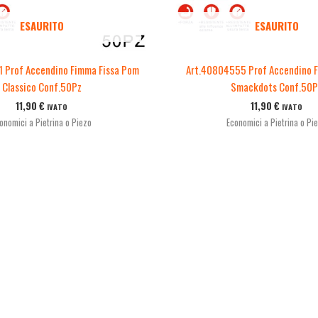
ESAURITO
ESAURITO
 Prof Accendino Fimma Fissa Pom
Art.40804555 Prof Accendino F
Classico Conf.50Pz
Smackdots Conf.50P
11,90
€
11,90
€
IVATO
IVATO
onomici a Pietrina o Piezo
Economici a Pietrina o Pi