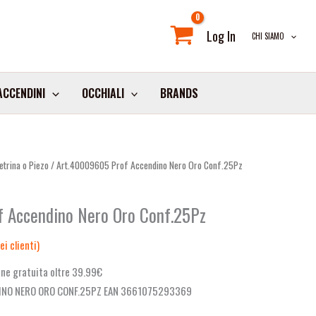
Log In
CHI SIAMO
ACCENDINI
OCCHIALI
BRANDS
etrina o Piezo
/ Art.40009605 Prof Accendino Nero Oro Conf.25Pz
 Accendino Nero Oro Conf.25Pz
i clienti)
ne gratuita oltre 39.99€
INO NERO ORO CONF.25PZ EAN 3661075293369