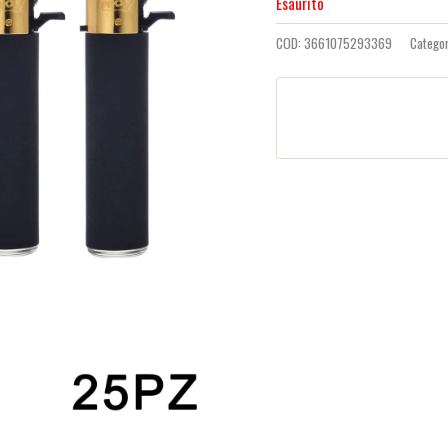
Esaurito
COD:
3661075293369
Catego