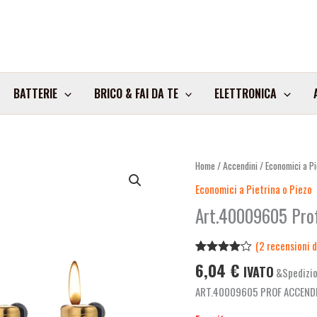
BATTERIE
BRICO & FAI DA TE
ELETTRONICA
Home
/
Accendini
/
Economici a Pi
Economici a Pietrina o Piezo
Art.40009605 Prof
(
2
recensioni de
Valutato
2
6,04
€
IVATO
&Spedizio
4.00
su
5 su
ART.40009605 PROF ACCEND
base di
recensioni