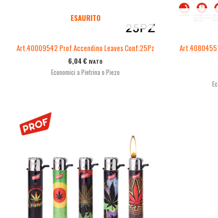
ESAURITO
Art.40009542 Prof Accendino Leaves Conf.25Pz
Art.40804551
6,04
€
IVATO
Economici a Pietrina o Piezo
Ec