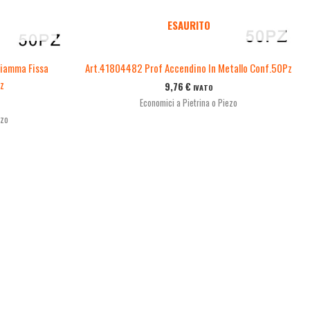
ESAURITO
iamma Fissa
Art.41804482 Prof Accendino In Metallo Conf.50Pz
z
9,76
€
IVATO
Economici a Pietrina o Piezo
ezo