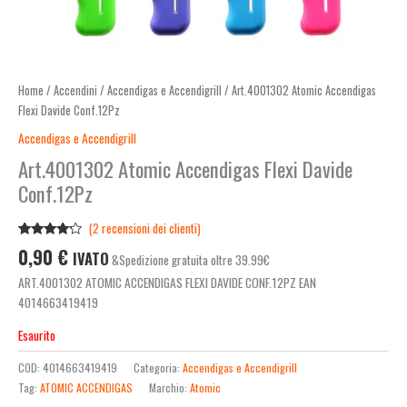
Home
/
Accendini
/
Accendigas e Accendigrill
/ Art.4001302 Atomic Accendigas
Flexi Davide Conf.12Pz
Accendigas e Accendigrill
Art.4001302 Atomic Accendigas Flexi Davide
Conf.12Pz
(
2
recensioni dei clienti)
Valutato
2
0,90
€
IVATO
&Spedizione gratuita oltre 39.99€
4.00
su
5 su
ART.4001302 ATOMIC ACCENDIGAS FLEXI DAVIDE CONF.12PZ EAN
base di
recensioni
4014663419419
Esaurito
COD:
4014663419419
Categoria:
Accendigas e Accendigrill
Tag:
ATOMIC ACCENDIGAS
Marchio:
Atomic