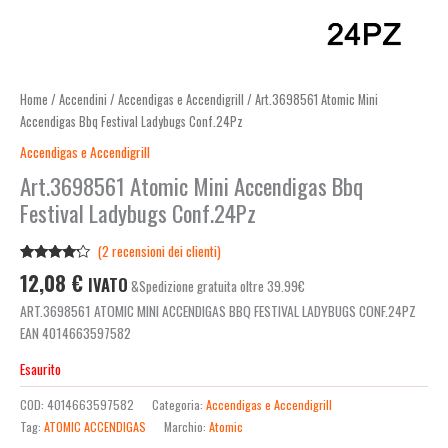
Home
/
Accendini
/
Accendigas e Accendigrill
/ Art.3698561 Atomic Mini
Accendigas Bbq Festival Ladybugs Conf.24Pz
Accendigas e Accendigrill
Art.3698561 Atomic Mini Accendigas Bbq
Festival Ladybugs Conf.24Pz
(
2
recensioni dei clienti)
Valutato
2
12,08
€
IVATO
&Spedizione gratuita oltre 39.99€
4.00
su
5 su
ART.3698561 ATOMIC MINI ACCENDIGAS BBQ FESTIVAL LADYBUGS CONF.24PZ
base di
recensioni
EAN 4014663597582
Esaurito
COD:
4014663597582
Categoria:
Accendigas e Accendigrill
Tag:
ATOMIC ACCENDIGAS
Marchio:
Atomic