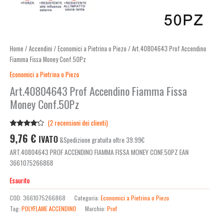
Home
/
Accendini
/
Economici a Pietrina o Piezo
/ Art.40804643 Prof Accendino
Fiamma Fissa Money Conf.50Pz
Economici a Pietrina o Piezo
Art.40804643 Prof Accendino Fiamma Fissa
Money Conf.50Pz
(
2
recensioni dei clienti)
Valutato
2
9,76
€
IVATO
&Spedizione gratuita oltre 39.99€
4.00
su
5 su
ART.40804643 PROF ACCENDINO FIAMMA FISSA MONEY CONF.50PZ EAN
base di
recensioni
3661075266868
Esaurito
COD:
3661075266868
Categoria:
Economici a Pietrina o Piezo
Tag:
POLYFLAME ACCENDINO
Marchio:
Prof