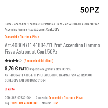
Home
/
Accendini
/
Economici a Pietrina o Piezo
/ Art.40804711 41804711 Prof
Accendino Fiamma Fissa Astronaut Conf.50Pz
Economici a Pietrina o Piezo
Art.40804711 41804711 Prof Accendino Fiamma
Fissa Astronaut Conf.50Pz
(
2
recensioni dei clienti)
Valutato
2
9,76
€
IVATO
&Spedizione gratuita oltre 39.99€
4.00
su
5 su
ART.40804711 41804711 PROF ACCENDINO FIAMMA FISSA ASTRONAUT
base di
recensioni
CONF.50PZ EAN 3661075301064
Esaurito
COD:
3661075301064
Categoria:
Economici a Pietrina o Piezo
Tag:
POLYFLAME ACCENDINO
Marchio:
Prof