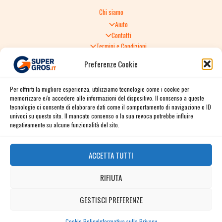
Chi siamo
Aiuto
Contatti
Termini e Condizioni
Informativa sulla Privacy
Preferenze Cookie
Politica di Reso
TERMINI E CONDIZIONI GENERALI DI VENDITA
Per offrirti la migliore esperienza, utilizziamo tecnologie come i cookie per
Spedizione e consegna
memorizzare e/o accedere alle informazioni del dispositivo. Il consenso a queste
Informativa sulla Privacy
tecnologie ci consente di elaborare dati come il comportamento di navigazione o ID
Cookie Policy
univoci su questo sito. Il mancato consenso o la sua revoca potrebbe influire
Story
negativamente su alcune funzionalità del sito.
Contact
ACCETTA TUTTI
Facebook
RIFIUTA
Instagram
Twitter / X
GESTISCI PREFERENZE
Contact us
Linkedin
Cookie Policy
Informativa sulla Privacy