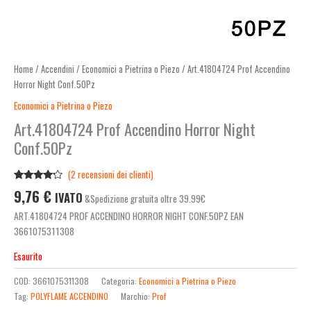
Home
/
Accendini
/
Economici a Pietrina o Piezo
/ Art.41804724 Prof Accendino
Horror Night Conf.50Pz
Economici a Pietrina o Piezo
Art.41804724 Prof Accendino Horror Night
Conf.50Pz
(
2
recensioni dei clienti)
Valutato
2
9,76
€
IVATO
&Spedizione gratuita oltre 39.99€
4.00
su
5 su
ART.41804724 PROF ACCENDINO HORROR NIGHT CONF.50PZ EAN
base di
recensioni
3661075311308
Esaurito
COD:
3661075311308
Categoria:
Economici a Pietrina o Piezo
Tag:
POLYFLAME ACCENDINO
Marchio:
Prof