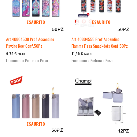
ESAURITO
ESAURITO
Art.40804538 Prof Accendino
Art.40804555 Prof Accendino
Psyche New Conf.50Pz
Fiamma Fissa Smackdots Conf.50Pz
9,76
€
11,90
€
IVATO
IVATO
Economici a Pietrina o Piezo
Economici a Pietrina o Piezo
ESAURITO