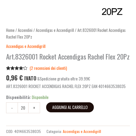
Home
/
Accendini
/
Accendigas e Accendigrill
/ Art.8326001 Rocket Accendigas
Rachel Flex 20Pz
Accendigas e Accendigrill
Art.8326001 Rocket Accendigas Rachel Flex 20Pz
(
2
recensioni dei clienti)
Valutato
2
0,96
€
IVATO
&Spedizione gratuita oltre 39.99€
4.00
su
5 su
ART.8326001 ROCKET ACCENDIGAS RACHEL FLEX 20PZ EAN 4014663538035
base di
recensioni
Disponibilità:
Disponibile
AGGIUNGI AL CARRELLO
-
+
COD:
4014663538035
Categoria:
Accendigas e Accendigrill