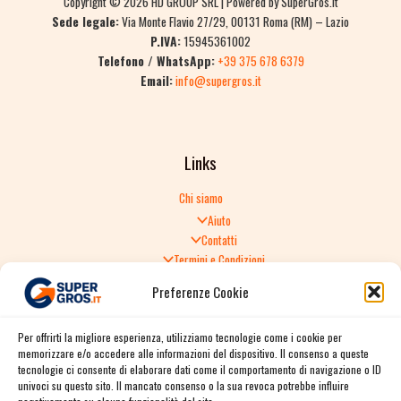
Copyright © 2026 HD GROUP SRL | Powered by SuperGros.it
Sede legale:
Via Monte Flavio 27/29, 00131 Roma (RM) – Lazio
P.IVA:
15945361002
Telefono / WhatsApp:
+39 375 678 6379
Email:
info@supergros.it
Links
Chi siamo
Aiuto
Contatti
Termini e Condizioni
Informativa sulla Privacy
Preferenze Cookie
Politica di Reso
TERMINI E CONDIZIONI GENERALI DI VENDITA
Per offrirti la migliore esperienza, utilizziamo tecnologie come i cookie per
Spedizione e consegna
memorizzare e/o accedere alle informazioni del dispositivo. Il consenso a queste
Informativa sulla Privacy
tecnologie ci consente di elaborare dati come il comportamento di navigazione o ID
Cookie Policy
univoci su questo sito. Il mancato consenso o la sua revoca potrebbe influire
Story