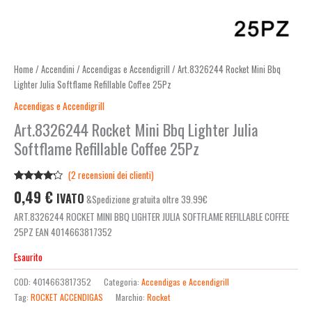
Home
/
Accendini
/
Accendigas e Accendigrill
/ Art.8326244 Rocket Mini Bbq
Lighter Julia Softflame Refillable Coffee 25Pz
Accendigas e Accendigrill
Art.8326244 Rocket Mini Bbq Lighter Julia
Softflame Refillable Coffee 25Pz
(
2
recensioni dei clienti)
Valutato
2
0,49
€
IVATO
&Spedizione gratuita oltre 39.99€
4.00
su
5 su
ART.8326244 ROCKET MINI BBQ LIGHTER JULIA SOFTFLAME REFILLABLE COFFEE
base di
recensioni
25PZ EAN 4014663817352
Esaurito
COD:
4014663817352
Categoria:
Accendigas e Accendigrill
Tag:
ROCKET ACCENDIGAS
Marchio:
Rocket