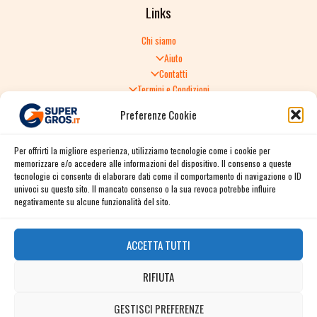
Links
Chi siamo
Aiuto
Contatti
Termini e Condizioni
Informativa sulla Privacy
Preferenze Cookie
Politica di Reso
TERMINI E CONDIZIONI GENERALI DI VENDITA
Per offrirti la migliore esperienza, utilizziamo tecnologie come i cookie per
Spedizione e consegna
memorizzare e/o accedere alle informazioni del dispositivo. Il consenso a queste
Informativa sulla Privacy
tecnologie ci consente di elaborare dati come il comportamento di navigazione o ID
Cookie Policy
univoci su questo sito. Il mancato consenso o la sua revoca potrebbe influire
Story
negativamente su alcune funzionalità del sito.
Contact
ACCETTA TUTTI
Facebook
RIFIUTA
Instagram
Twitter / X
GESTISCI PREFERENZE