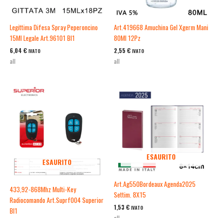
Legittima Difesa Spray Peperoncino
Art.419668 Amuchina Gel Xgerm Mani
15Ml Legale Art.96101 Bl1
80Ml 12Pz
6,04
€
2,55
€
IVATO
IVATO
all
all
ESAURITO
ESAURITO
Art.Ag550Bordeaux Agenda2025
433,92-868Mhz Multi-Key
Settim. 8X15
Radiocomando Art.Suprf004 Superior
1,53
€
IVATO
Bl1
all