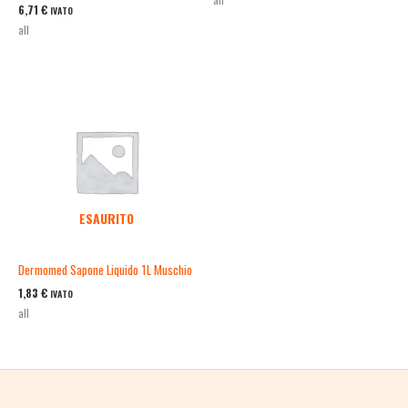
6,71
€
IVATO
all
ESAURITO
Dermomed Sapone Liquido 1L Muschio
1,83
€
IVATO
all