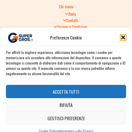
Chi siamo
Aiuto
Contatti
Termini e Condizioni
Informativa sulla Privacy
Preferenze Cookie
Politica di Reso
TERMINI E CONDIZIONI GENERALI DI VENDITA
Per offrirti la migliore esperienza, utilizziamo tecnologie come i cookie per
Spedizione e consegna
memorizzare e/o accedere alle informazioni del dispositivo. Il consenso a queste
Informativa sulla Privacy
tecnologie ci consente di elaborare dati come il comportamento di navigazione o ID
Cookie Policy
univoci su questo sito. Il mancato consenso o la sua revoca potrebbe influire
Story
negativamente su alcune funzionalità del sito.
Contact
ACCETTA TUTTI
Facebook
RIFIUTA
Instagram
Twitter / X
GESTISCI PREFERENZE
Contact us
Linkedin
Cookie Policy
Informativa sulla Privacy