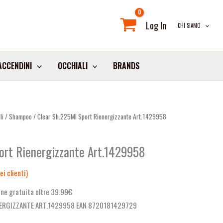
Log In
CHI SIAMO
ACCENDINI
OCCHIALI
BRANDS
li
/
Shampoo
/ Clear Sh.225Ml Sport Rienergizzante Art.1429958
ort Rienergizzante Art.1429958
i clienti)
ne gratuita oltre 39.99€
NERGIZZANTE ART.1429958 EAN 8720181429729