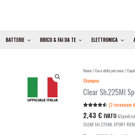
BATTERIE
BRICO & FAI DA TE
ELETTRONICA
Clear
Home
/
Cura della persona
/
Capel
Sh.225Ml
Shampoo
Sport
Clear Sh.225Ml Sp
Rienergizzante
Art.1429958
(
2
recensioni de
quantità
Valutato
2
2,43
€
IVATO
&Spedizio
4.50
su 5
su base
CLEAR SH.225ML SPORT RIE
di
recensioni