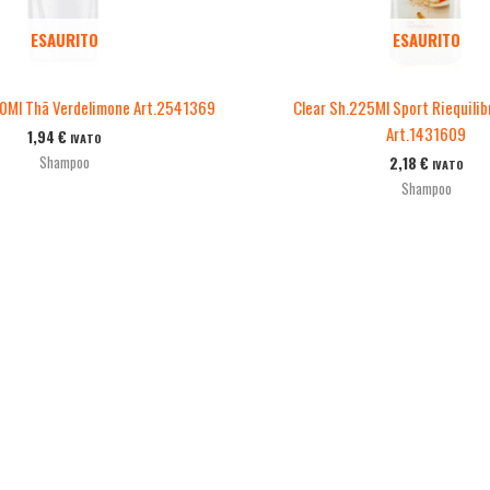
ESAURITO
ESAURITO
50Ml Thã Verdelimone Art.2541369
Clear Sh.225Ml Sport Riequilib
Art.1431609
1,94
€
IVATO
Shampoo
2,18
€
IVATO
Shampoo