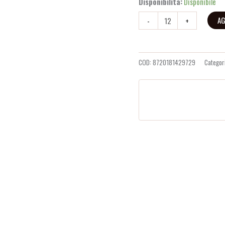
Disponibilità:
Disponibile
AG
-
+
COD:
8720181429729
Categor