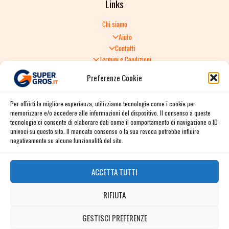
Links
Chi siamo
Aiuto
Contatti
Termini e Condizioni
Informativa sulla Privacy
Preferenze Cookie
Politica di Reso
TERMINI E CONDIZIONI GENERALI DI VENDITA
Per offrirti la migliore esperienza, utilizziamo tecnologie come i cookie per
Spedizione e consegna
memorizzare e/o accedere alle informazioni del dispositivo. Il consenso a queste
Informativa sulla Privacy
tecnologie ci consente di elaborare dati come il comportamento di navigazione o ID
Cookie Policy
univoci su questo sito. Il mancato consenso o la sua revoca potrebbe influire
Story
negativamente su alcune funzionalità del sito.
Contact
ACCETTA TUTTI
Facebook
RIFIUTA
Instagram
Twitter / X
GESTISCI PREFERENZE
Contact us
Linkedin