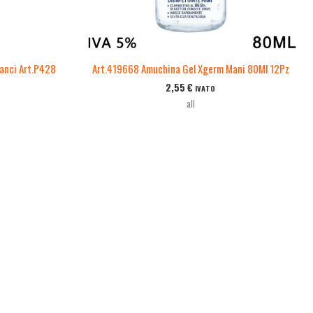
anci Art.P428
Art.419668 Amuchina Gel Xgerm Mani 80Ml 12Pz
2,55
€
IVATO
all