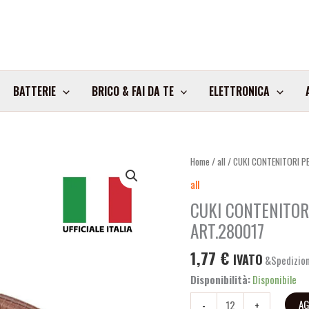
BATTERIE
BRICO & FAI DA TE
ELETTRONICA
CUKI
Home
/
all
/ CUKI CONTENITORI P
CONTENITORI
all
PER
CUKI CONTENITORI
FRIGGITRICE
ART.280017
AD
ARIA
1,77
€
IVATO
5PZ
&Spedizion
20.5CM
Disponibilità:
Disponibile
ART.280017
AG
-
+