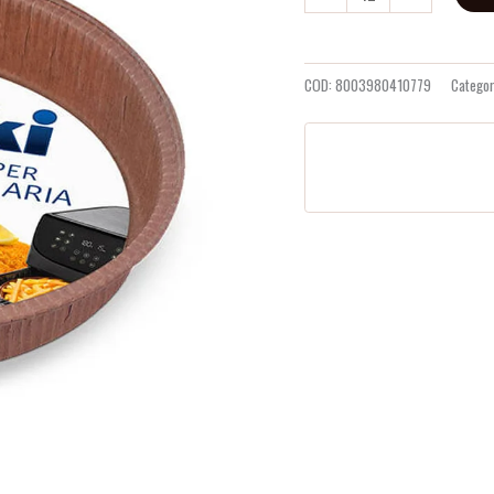
quantità
COD:
8003980410779
Categor