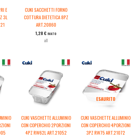
RI E
CUKI SACCHETTI FORNO
Z 3L
COTTURA DIETETICA 8PZ
421
ART.20860
1,28
€
IVATO
all
ESAURITO
UMINIO
CUKI VASCHETTE ALLUMINIO
CUKI VASCHETTE ALLUMINIO
RZIONI
CON COPERCHIO 2PORZIONI
CON COPERCHIO 4PORZIONI
005
4PZ RW62L ART.21052
3PZ RW75 ART.21072