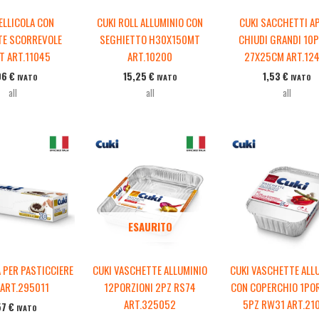
ELLICOLA CON
CUKI ROLL ALLUMINIO CON
CUKI SACCHETTI AP
TE SCORREVOLE
SEGHIETTO H30X150MT
CHIUDI GRANDI 10P
T ART.11045
ART.10200
27X25CM ART.12
06
€
15,25
€
1,53
€
IVATO
IVATO
IVATO
all
all
all
ESAURITO
 PER PASTICCIERE
CUKI VASCHETTE ALLUMINIO
CUKI VASCHETTE ALL
 ART.295011
12PORZIONI 2PZ RS74
CON COPERCHIO 1PO
ART.325052
5PZ RW31 ART.21
57
€
IVATO