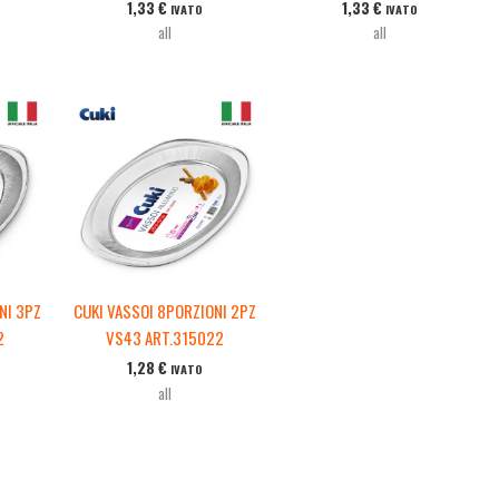
1,33
€
1,33
€
IVATO
IVATO
all
all
NI 3PZ
CUKI VASSOI 8PORZIONI 2PZ
2
VS43 ART.315022
1,28
€
IVATO
all