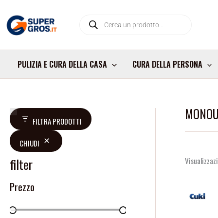
Vai
Products
al
search
contenuto
PULIZIA E CURA DELLA CASA
CURA DELLA PERSONA
MONOU
D
FILTRA PRODOTTI
i
CHIUDI
s
p
filter
Visualizzazi
o
Prezzo
n
i
b