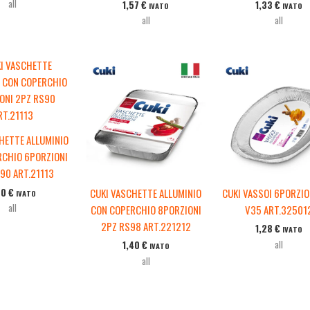
all
1,57
€
1,33
€
IVATO
IVATO
all
all
HETTE ALLUMINIO
RCHIO 6PORZIONI
90 ART.21113
40
€
CUKI VASCHETTE ALLUMINIO
CUKI VASSOI 6PORZIO
IVATO
all
CON COPERCHIO 8PORZIONI
V35 ART.32501
2PZ RS98 ART.221212
1,28
€
IVATO
all
1,40
€
IVATO
all