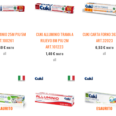
MINIO 25M PIU 5M
CUKI ALLUMINIO TRAMA A
CUKI CARTA FORNO 3
T.100261
RILIEVO 8M PIU 2M
ART.32023
ART.101223
40
€
6,53
€
IVATO
IVATO
all
all
1,40
€
IVATO
all
SAURITO
ESAURITO