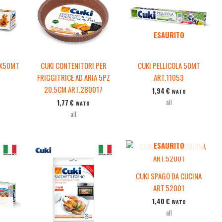
ESAURITO
6X50MT
CUKI CONTENITORI PER
CUKI PELLICOLA 50MT
FRIGGITRICE AD ARIA 5PZ
ART.11053
20.5CM ART.280017
1,94
€
IVATO
all
1,77
€
IVATO
all
ESAURITO
CUKI SPAGO DA CUCINA
ART.52001
1,40
€
IVATO
all