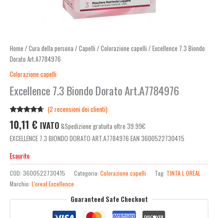
Home
/
Cura della persona
/
Capelli
/
Colorazione capelli
/ Excellence 7.3 Biondo
Dorato Art.A7784976
Colorazione capelli
Excellence 7.3 Biondo Dorato Art.A7784976
(
2
recensioni dei clienti)
Valutato
2
10,11
€
IVATO
&Spedizione gratuita oltre 39.99€
4.50
su 5
su base
EXCELLENCE 7.3 BIONDO DORATO ART.A7784976 EAN 3600522730415
di
recensioni
Esaurito
COD:
3600522730415
Categoria:
Colorazione capelli
Tag:
TINTA L OREAL
Marchio:
L'oreal Excellence
Guaranteed Safe Checkout