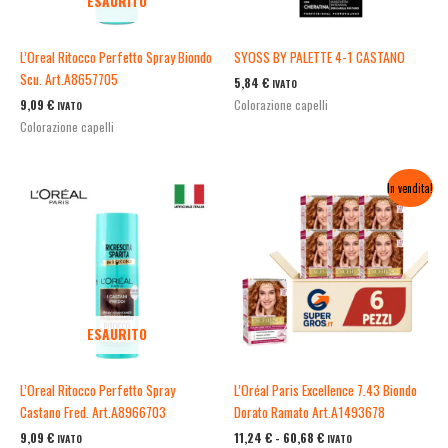
ESAURITO
L’Oreal Ritocco Perfetto Spray Biondo
SYOSS BY PALETTE 4-1 CASTANO
Scu. Art.A8657705
5,84
€
IVATO
9,09
€
Colorazione capelli
IVATO
Colorazione capelli
Fascia
In vendita!
di
prezzo:
da
11,24 €
a
60,68 €
ESAURITO
L’Oreal Ritocco Perfetto Spray
L’Oréal Paris Excellence 7.43 Biondo
Castano Fred. Art.A8966703
Dorato Ramato Art.A1493678
9,09
€
11,24
€
-
60,68
€
IVATO
IVATO