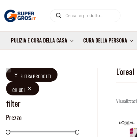
Vai
Products
al
search
contenuto
PULIZIA E CURA DELLA CASA
CURA DELLA PERSONA
L'oreal
V
D
FILTRA PRODOTTI
a
i
CHIUDI
l
s
u
p
filter
Visualizzazi
t
o
Prezzo
a
n
z
i
i
b