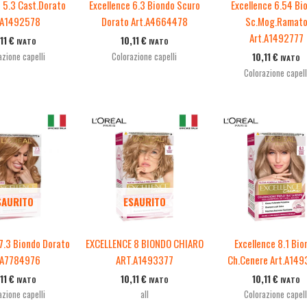
e 5.3 Cast.Dorato
Excellence 6.3 Biondo Scuro
Excellence 6.54 Bi
.A1492578
Dorato Art.A4664478
Sc.Mog.Ramat
Art.A1492777
,11
€
10,11
€
IVATO
IVATO
azione capelli
Colorazione capelli
10,11
€
IVATO
Colorazione capell
SAURITO
ESAURITO
 7.3 Biondo Dorato
EXCELLENCE 8 BIONDO CHIARO
Excellence 8.1 Bio
.A7784976
ART.A1493377
Ch.Cenere Art.A14
,11
€
10,11
€
10,11
€
IVATO
IVATO
IVATO
azione capelli
all
Colorazione capell