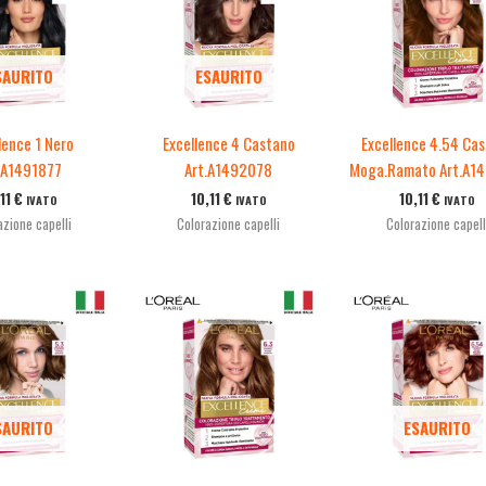
SAURITO
ESAURITO
lence 1 Nero
Excellence 4 Castano
Excellence 4.54 Ca
.A1491877
Art.A1492078
Moga.Ramato Art.A1
,11
€
10,11
€
10,11
€
IVATO
IVATO
IVATO
azione capelli
Colorazione capelli
Colorazione capell
SAURITO
ESAURITO