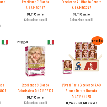
ondo
Excellence 7 Biondo
Excellence 7.1 Biondo Cenere
o
Art.A1492977
Art.A1493277
10,11
€
10,11
€
IVATO
IVATO
Colorazione capelli
Colorazione capelli
i
Fascia
In vendita!
di
prezzo:
da
11,24 €
a
60,68 €
ndo
Excellence 9 Biondo
L’Oréal Paris Excellence 7.43
93077
Chiarissimo Art.A1493177
Biondo Dorato Ramato
Art.A1493678
10,11
€
IVATO
i
Colorazione capelli
11,24
€
-
60,68
€
IVATO