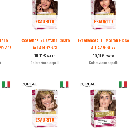
ESAURITO
ESAURITO
stano
Excellence 5 Castano Chiaro
Excellence 5.15 Marron Glace
492277
Art.A1492678
Art.A2766077
10,11
€
10,11
€
IVATO
IVATO
i
Colorazione capelli
Colorazione capelli
ESAURITO