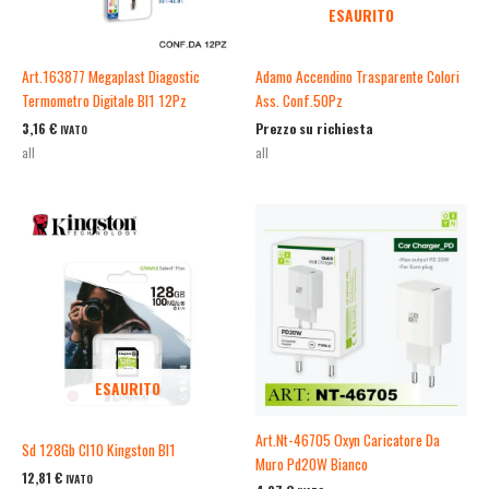
ESAURITO
Art.163877 Megaplast Diagostic
Adamo Accendino Trasparente Colori
Termometro Digitale Bl1 12Pz
Ass. Conf.50Pz
3,16
€
Prezzo su richiesta
IVATO
all
all
ESAURITO
Art.Nt-46705 Oxyn Caricatore Da
Sd 128Gb Cl10 Kingston Bl1
Muro Pd20W Bianco
12,81
€
IVATO