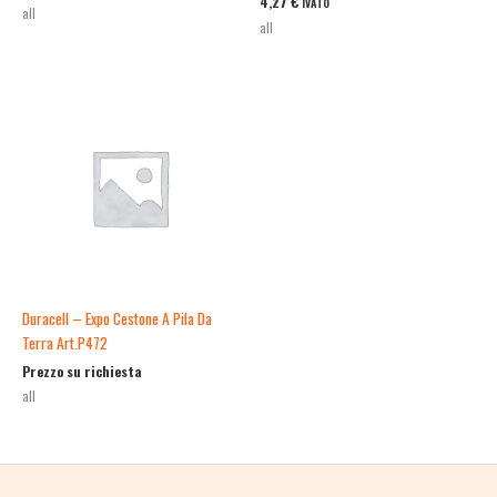
4,27
€
IVATO
all
all
Duracell – Expo Cestone A Pila Da
Terra Art.P472
Prezzo su richiesta
all