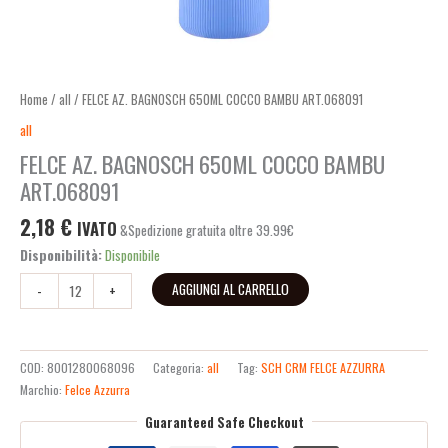
Home
/
all
/ FELCE AZ. BAGNOSCH 650ML COCCO BAMBU ART.068091
all
FELCE AZ. BAGNOSCH 650ML COCCO BAMBU
ART.068091
2,18
€
IVATO
&Spedizione gratuita oltre 39.99€
Disponibilità:
Disponibile
AGGIUNGI AL CARRELLO
-
+
COD:
8001280068096
Categoria:
all
Tag:
SCH CRM FELCE AZZURRA
Marchio:
Felce Azzurra
Guaranteed Safe Checkout