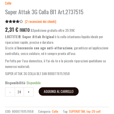
Colle
Super Attak 3G Colla Bl1 Art.2737515
(
2
recensioni dei clienti)
Valutato
2
2,31
€
IVATO
&Spedizione gratuita oltre 39.99€
4.00
su
5 su
LOCTITE® Super Attak Original
è la colla istantanea liquida ideale per
base di
recensioni
riparazioni rapide, precise e durature.
Grazie al
beccuccio con ago anti-otturazione
, garantisce un’applicazione
controllata, senza colature, ed è sempre pronta all’uso.
Perfetta per l’uso domestico, il fai-da-te e le piccole riparazioni quotidiane su
numerosi materiali.
SUPER ATTAK 3G COLLA BL1 EAN 8000776157658
Disponibilità:
Disponibile
AGGIUNGI AL CARRELLO
-
+
COD:
8000776157658
Categoria:
Colle
Tag:
SUPERATTAK
,
top-20-sell