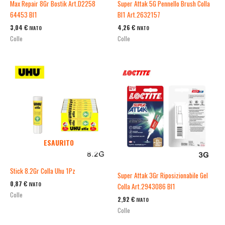
Max Repair 8Gr Bostik Art.D2258
Super Attak 5G Pennello Brush Colla
64453 Bl1
Bl1 Art.2632157
3,04
€
4,26
€
IVATO
IVATO
Colle
Colle
ESAURITO
Stick 8.2Gr Colla Uhu 1Pz
Super Attak 3Gr Riposizionabile Gel
0,87
€
IVATO
Colla Art.2943086 Bl1
Colle
2,92
€
IVATO
Colle