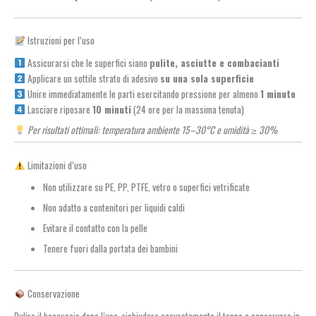
Istruzioni per l’uso
Assicurarsi che le superfici siano
pulite, asciutte e combacianti
Applicare un sottile strato di adesivo
su una sola superficie
Unire immediatamente le parti esercitando pressione per almeno
1 minuto
Lasciare riposare
10 minuti
(24 ore per la massima tenuta)
Per risultati ottimali: temperatura ambiente 15–30°C e umidità ≥ 30%
Limitazioni d’uso
Non utilizzare su PE, PP, PTFE, vetro o superfici vetrificate
Non adatto a contenitori per liquidi caldi
Evitare il contatto con la pelle
Tenere fuori dalla portata dei bambini
Conservazione
Pulire il beccuccio dopo l’uso, richiudere accuratamente il tappo e conservare in