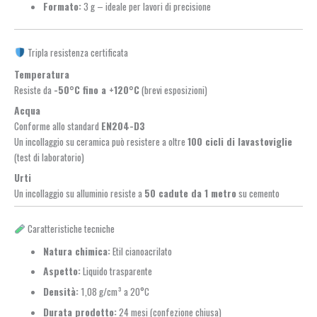
Formato:
3 g – ideale per lavori di precisione
Tripla resistenza certificata
Temperatura
Resiste da
-50°C fino a +120°C
(brevi esposizioni)
Acqua
Conforme allo standard
EN204-D3
Un incollaggio su ceramica può resistere a oltre
100 cicli di lavastoviglie
(test di laboratorio)
Urti
Un incollaggio su alluminio resiste a
50 cadute da 1 metro
su cemento
Caratteristiche tecniche
Natura chimica:
Etil cianoacrilato
Aspetto:
Liquido trasparente
Densità:
1,08 g/cm³ a 20°C
Durata prodotto:
24 mesi (confezione chiusa)