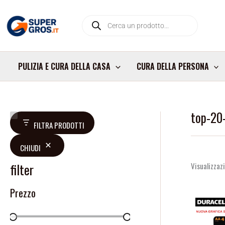
Vai
Products
al
search
contenuto
PULIZIA E CURA DELLA CASA
CURA DELLA PERSONA
top-20-
V
D
FILTRA PRODOTTI
a
i
CHIUDI
l
s
u
p
filter
Visualizzazi
t
o
Prezzo
a
n
z
i
i
b