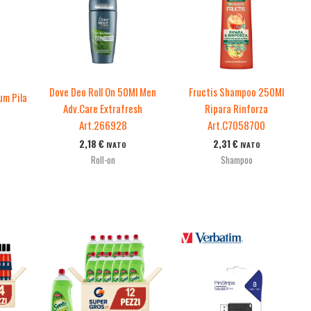
Dove Deo Roll On 50Ml Men
Fructis Shampoo 250Ml
um Pila
Adv.Care Extrafresh
Ripara Rinforza
Art.266928
Art.C7058700
2,18
€
2,31
€
IVATO
IVATO
e
Roll-on
Shampoo