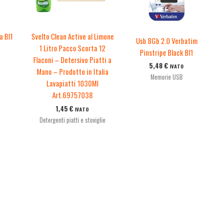
a Bl1
Svelto Clean Active al Limone
Usb 8Gb 2.0 Verbatim
1 Litro Pacco Scorta 12
Pinstripe Black Bl1
Flaconi – Detersivo Piatti a
5,48
€
IVATO
Mano – Prodotto in Italia
Memorie USB
Lavapiatti 1030Ml
Art.69757038
1,45
€
IVATO
Detergenti piatti e stoviglie