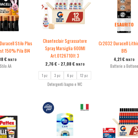
2,76 €
a
27,08 €
ESAURITO
Chanteclair Sgrassatore
uracell Stilo Plus
Cr2032 Duracell Lithi
Spray Marsiglia 600Ml
st 150% Pila Bl4
Bl5
Art.0126710It 3
38
€
4,21
€
IVATO
IVATO
2,76
€
-
27,08
€
IVATO
Stilo AA
Batterie a Botton
1 pz
3 pz
6 pz
12 pz
Detergenti bagno e WC