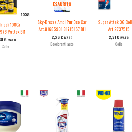
ESAURITO
Sky-Brezza Ambi Pur Deo Car
Super Attak 3G Coll
chiodi 100Gr
Art.81685901 81715167 Bl1
Art.2737515
976 Pattex Bl1
2,26
€
2,31
€
IVATO
IVATO
38
€
IVATO
Deodoranti auto
Colle
Colle