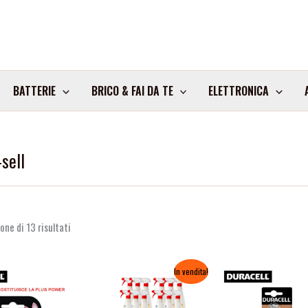
BATTERIE
BRICO & FAI DA TE
ELETTRONICA
sell
one di 13 risultati
Fascia
In vendita!
di
prezzo:
da