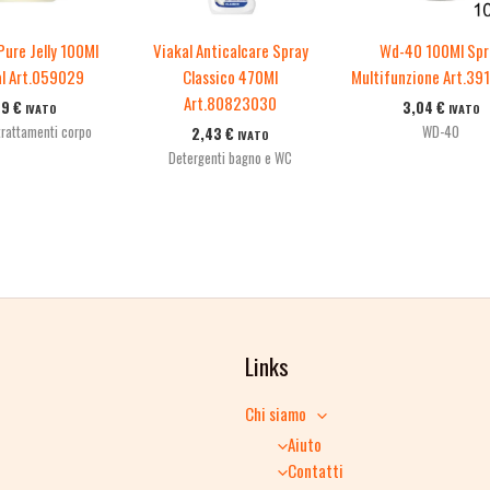
Pure Jelly 100Ml
Viakal Anticalcare Spray
Wd-40 100Ml Spr
al Art.059029
Classico 470Ml
Multifunzione Art.39
Art.80823030
89
€
3,04
€
IVATO
IVATO
rattamenti corpo
WD-40
2,43
€
IVATO
Detergenti bagno e WC
Links
Chi siamo
Aiuto
Contatti