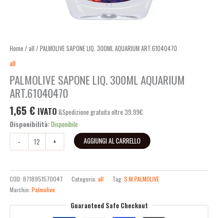
Home
/
all
/ PALMOLIVE SAPONE LIQ. 300ML AQUARIUM ART.61040470
all
PALMOLIVE SAPONE LIQ. 300ML AQUARIUM
ART.61040470
1,65
€
IVATO
&Spedizione gratuita oltre 39.99€
Disponibilità:
Disponibile
AGGIUNGI AL CARRELLO
-
+
COD:
8718951570047
Categoria:
all
Tag:
S.M.PALMOLIVE
Marchio:
Palmolive
Guaranteed Safe Checkout