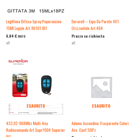
Legittima Difesa Spray Peperoncino
Duracell – Expo Da Parete 4X1
15Ml Legale Art.96101 Bl1
Orizzontale Art.484
6,04
€
Prezzo su richiesta
IVATO
all
all
ESAURITO
ESAURITO
433,92-868Mhz Multi-Key
Adamo Accendino Trasparente Colori
Radiocomando Art.Suprf004 Superior
Ass. Conf.50Pz
Bl1