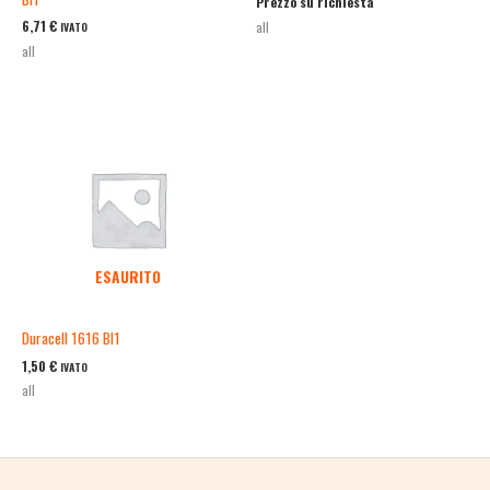
Prezzo su richiesta
6,71
€
all
IVATO
all
ESAURITO
Duracell 1616 Bl1
1,50
€
IVATO
all