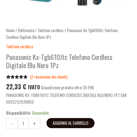
Home
/
Elettronica
/
Telefoni cordless
/ Panasonic Kx-Tgb610Jtc Telefono
Cordless Digitale Blu Nero 1Pz
Telefoni cordless
Panasonic Kx-Tgb610Jtc Telefono Cordless
Digitale Blu Nero 1Pz
(
2
recensioni dei clienti)
Valutato
2
22,33
€
IVATO
&Spedizione gratuita oltre 39.99€
5.00
su 5
su base di
PANASONIC KX-TGB610JTC TELEFONO CORDLESS DIGITALE BLU/NERO 1PZ EAN
recensioni
5025232939855
Disponibilità:
Disponibile
AGGIUNGI AL CARRELLO
-
+