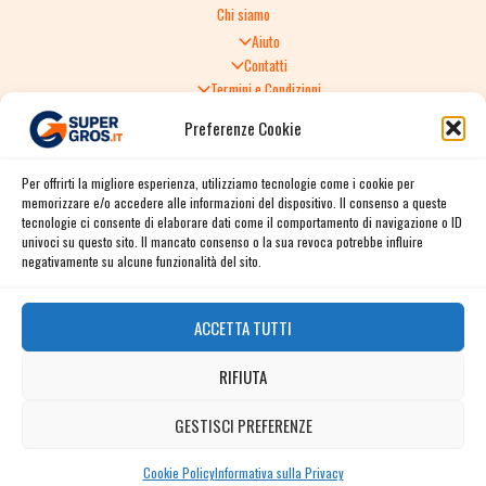
Chi siamo
Aiuto
Contatti
Termini e Condizioni
Informativa sulla Privacy
Preferenze Cookie
Politica di Reso
TERMINI E CONDIZIONI GENERALI DI VENDITA
Per offrirti la migliore esperienza, utilizziamo tecnologie come i cookie per
Spedizione e consegna
memorizzare e/o accedere alle informazioni del dispositivo. Il consenso a queste
Informativa sulla Privacy
tecnologie ci consente di elaborare dati come il comportamento di navigazione o ID
Cookie Policy
univoci su questo sito. Il mancato consenso o la sua revoca potrebbe influire
Story
negativamente su alcune funzionalità del sito.
Contact
ACCETTA TUTTI
Facebook
RIFIUTA
Instagram
Twitter / X
GESTISCI PREFERENZE
Contact us
Linkedin
Cookie Policy
Informativa sulla Privacy
OPEN