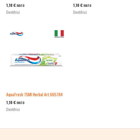
1,10
€
1,10
€
IVATO
IVATO
Dentifrici
Dentifrici
Aquafresh 75Ml Herbal Art.665784
1,10
€
IVATO
Dentifrici