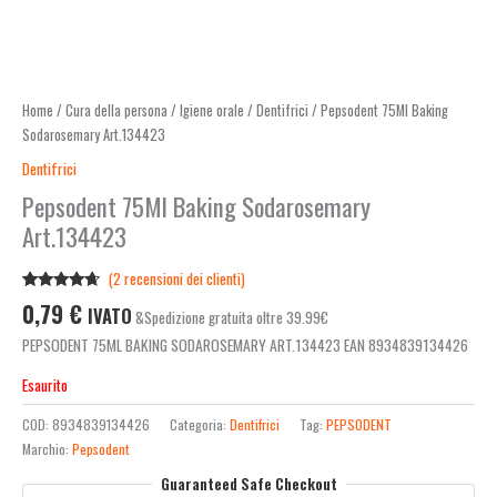
Home
/
Cura della persona
/
Igiene orale
/
Dentifrici
/ Pepsodent 75Ml Baking
Sodarosemary Art.134423
Dentifrici
Pepsodent 75Ml Baking Sodarosemary
Art.134423
(
2
recensioni dei clienti)
Valutato
2
0,79
€
IVATO
&Spedizione gratuita oltre 39.99€
4.50
su 5
su base
PEPSODENT 75ML BAKING SODAROSEMARY ART.134423 EAN 8934839134426
di
recensioni
Esaurito
COD:
8934839134426
Categoria:
Dentifrici
Tag:
PEPSODENT
Marchio:
Pepsodent
Guaranteed Safe Checkout