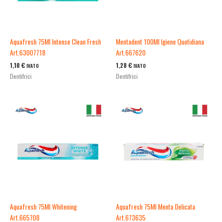
Aquafresh 75Ml Intense Clean Fresh
Mentadent 100Ml Igiene Quotidiana
Art.63007718
Art.667620
1,10
€
1,28
€
IVATO
IVATO
Dentifrici
Dentifrici
Aquafresh 75Ml Whitening
Aquafresh 75Ml Menta Delicata
Art.665708
Art.673635