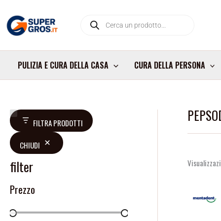
Vai
Products
al
search
contenuto
PULIZIA E CURA DELLA CASA
CURA DELLA PERSONA
PEPSO
V
D
FILTRA PRODOTTI
a
i
CHIUDI
l
s
u
p
filter
Visualizzazi
t
o
Prezzo
a
n
z
i
i
b