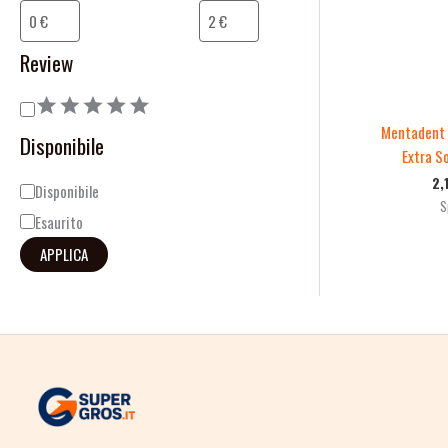
o
i
n
l
Review
e
i
t
Mentadent 
Disponibile
à
Extra S
2,
Disponibile
S
Esaurito
APPLICA