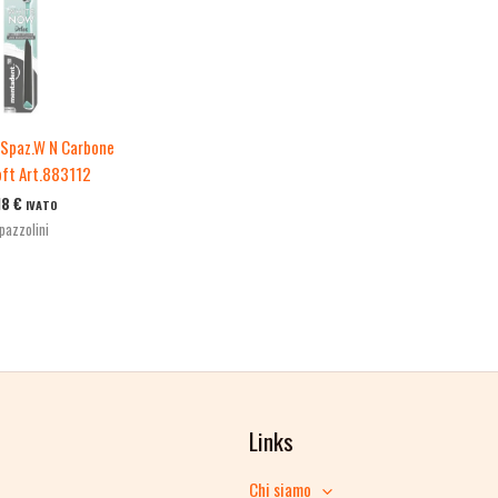
Spaz.W N Carbone
oft Art.883112
18
€
IVATO
pazzolini
Links
Chi siamo