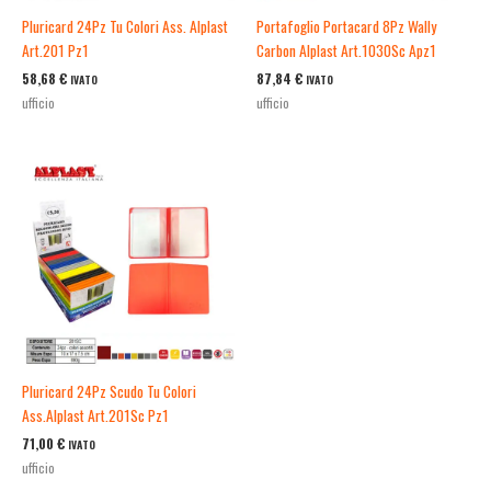
Pluricard 24Pz Tu Colori Ass. Alplast
Portafoglio Portacard 8Pz Wally
Art.201 Pz1
Carbon Alplast Art.1030Sc Apz1
58,68
€
87,84
€
IVATO
IVATO
ufficio
ufficio
Pluricard 24Pz Scudo Tu Colori
Ass.Alplast Art.201Sc Pz1
71,00
€
IVATO
ufficio