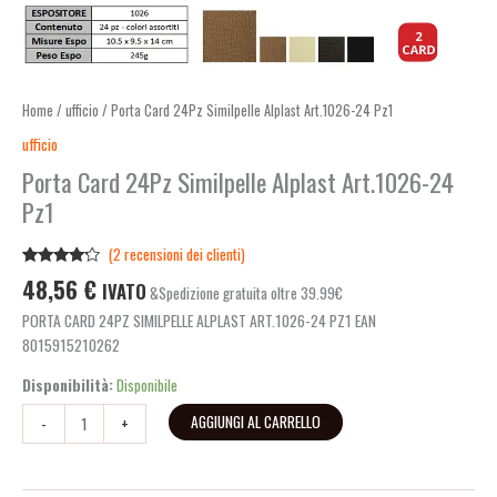
Home
/
ufficio
/ Porta Card 24Pz Similpelle Alplast Art.1026-24 Pz1
ufficio
Porta Card 24Pz Similpelle Alplast Art.1026-24
Pz1
(
2
recensioni dei clienti)
Valutato
2
48,56
€
IVATO
&Spedizione gratuita oltre 39.99€
4.00
su
5 su
PORTA CARD 24PZ SIMILPELLE ALPLAST ART.1026-24 PZ1 EAN
base di
recensioni
8015915210262
Disponibilità:
Disponibile
AGGIUNGI AL CARRELLO
-
+