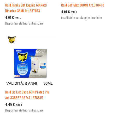
Raid Family Elet Liquido 60 Notti
Raid Sef Max 300Ml Art.370418
Ricarica 36Ml Art.337163
4,01
€
IVATO
4,01
€
insetticidi scarafaggi e formiche
IVATO
Dispositivi elettrici antizanzare
Raid Liq Elet Base 60N Protez Piu
Art.338857 367411 378815
4,45
€
IVATO
Dispositivi elettrici antizanzare