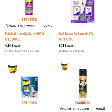
ESAURITO
Raid Multi-Insetto Spray 400Ml
Raid Tarme Gel Lavanda 2Ea
Art.380086
Art.336759
4,14
€
2,31
€
IVATO
IVATO
Insetticidi mosche e zanzare
Antitarme e antiacari
ESAURITO
ESAURITO