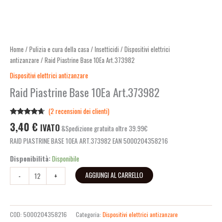
Home
/
Pulizia e cura della casa
/
Insetticidi
/
Dispositivi elettrici
antizanzare
/ Raid Piastrine Base 10Ea Art.373982
Dispositivi elettrici antizanzare
Raid Piastrine Base 10Ea Art.373982
(
2
recensioni dei clienti)
Valutato
2
3,40
€
IVATO
&Spedizione gratuita oltre 39.99€
4.50
su 5
su base
RAID PIASTRINE BASE 10EA ART.373982 EAN 5000204358216
di
recensioni
Disponibilità:
Disponibile
AGGIUNGI AL CARRELLO
-
+
COD:
5000204358216
Categoria:
Dispositivi elettrici antizanzare