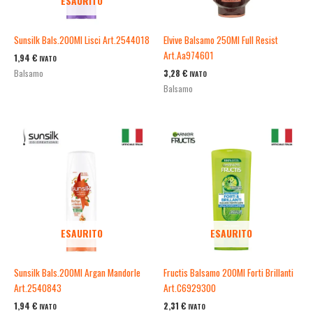
ESAURITO
Sunsilk Bals.200Ml Lisci Art.2544018
Elvive Balsamo 250Ml Full Resist
Art.Aa974601
1,94
€
IVATO
3,28
€
Balsamo
IVATO
Balsamo
ESAURITO
ESAURITO
Sunsilk Bals.200Ml Argan Mandorle
Fructis Balsamo 200Ml Forti Brillanti
Art.2540843
Art.C6929300
1,94
€
2,31
€
IVATO
IVATO