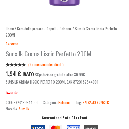
Home
/
Cura della persona
/
Capelli
/
Balsamo
/ Sunsilk Crema Liscio Perfetto
200Ml
Balsamo
Sunsilk Crema Liscio Perfetto 200Ml
(
2
recensioni dei clienti)
Valutato
2
1,94
€
IVATO
&Spedizione gratuita oltre 39.99€
4.50
su 5
su base
SUNSILK CREMA LISCIO PERFETTO 200ML EAN 8720182544001
di
recensioni
Esaurito
COD:
8720182544001
Categoria:
Balsamo
Tag:
BALSAMO SUNSILK
Marchio:
Sunsilk
Guaranteed Safe Checkout