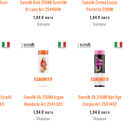
Ricci
Sunsilk Bals.200Ml Scintille
Sunsilk Crema Liscio
Di Luce Art.2544094
Perfetto 200Ml
1,94
€
1,94
€
IVATO
IVATO
Balsamo
Balsamo
ESAURITO
ESAURITO
Sciolti
Sunsilk Sh.250Ml Argan
Sunsilk Sh.250Ml Bye Bye
543
Mandorle Art.2541383
Crespo Art.2541482
1,94
€
1,94
€
IVATO
IVATO
Shampoo
Shampoo