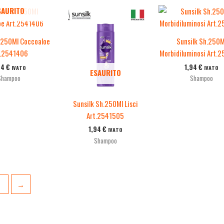
SAURITO
.250Ml Coccoaloe
Sunsilk Sh.250M
t.2541406
Morbidiluminosi Art.
94
€
1,94
€
IVATO
IVATO
ESAURITO
Shampoo
Shampoo
Sunsilk Sh.250Ml Lisci
Art.2541505
1,94
€
IVATO
Shampoo
2
→