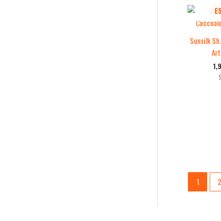
E
Sunsilk Sh
Ar
1,
1