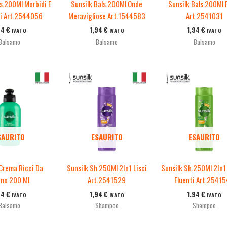
ls.200Ml Morbidi E
Sunsilk Bals.200Ml Onde
Sunsilk Bals.200Ml 
i Art.2544056
Meravigliose Art.1544583
Art.2541031
94
€
1,94
€
1,94
€
IVATO
IVATO
IVATO
Balsamo
Balsamo
Balsamo
SAURITO
ESAURITO
ESAURITO
 Crema Ricci Da
Sunsilk Sh.250Ml 2In1 Lisci
Sunsilk Sh.250Ml 2In1 
no 200 Ml
Art.2541529
Fluenti Art.2541
94
€
1,94
€
1,94
€
IVATO
IVATO
IVATO
Balsamo
Shampoo
Shampoo