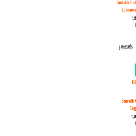
Sunsilk Ba
Luminos
1,
E
Sunsilk
Sog
1,