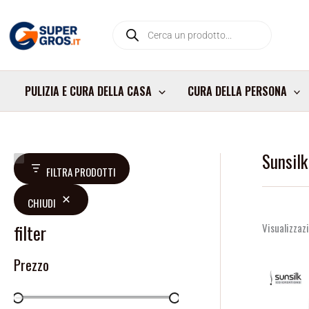
Vai
Products
al
search
contenuto
PULIZIA E CURA DELLA CASA
CURA DELLA PERSONA
Sunsilk
V
D
FILTRA PRODOTTI
a
i
CHIUDI
l
s
u
p
filter
Visualizzazi
t
o
Prezzo
a
n
z
i
i
b