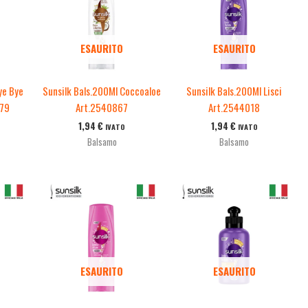
ESAURITO
ESAURITO
ye Bye
Sunsilk Bals.200Ml Coccoaloe
Sunsilk Bals.200Ml Lisci
079
Art.2540867
Art.2544018
1,94
€
1,94
€
IVATO
IVATO
Balsamo
Balsamo
ESAURITO
ESAURITO