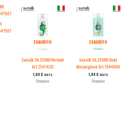
l
2541567
ESAURITO
ESAURITO
Sunsilk Sh.250Ml Normali
Sunsilk Sh.250Ml Onde
Art.2541420
Meravigliose Art.1544606
1,94
€
1,94
€
IVATO
IVATO
Shampoo
Shampoo