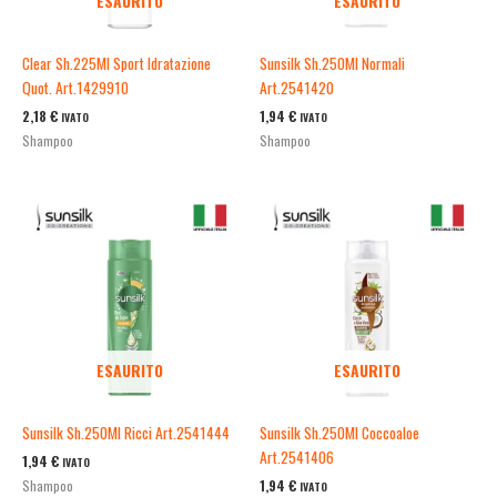
ESAURITO
ESAURITO
Clear Sh.225Ml Sport Idratazione
Sunsilk Sh.250Ml Normali
Quot. Art.1429910
Art.2541420
2,18
€
1,94
€
IVATO
IVATO
Shampoo
Shampoo
ESAURITO
ESAURITO
Sunsilk Sh.250Ml Ricci Art.2541444
Sunsilk Sh.250Ml Coccoaloe
Art.2541406
1,94
€
IVATO
1,94
€
Shampoo
IVATO