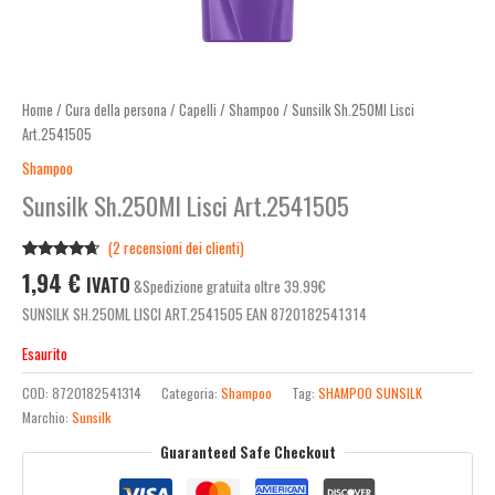
Home
/
Cura della persona
/
Capelli
/
Shampoo
/ Sunsilk Sh.250Ml Lisci
Art.2541505
Shampoo
Sunsilk Sh.250Ml Lisci Art.2541505
(
2
recensioni dei clienti)
Valutato
2
1,94
€
IVATO
&Spedizione gratuita oltre 39.99€
4.50
su 5
su base
SUNSILK SH.250ML LISCI ART.2541505 EAN 8720182541314
di
recensioni
Esaurito
COD:
8720182541314
Categoria:
Shampoo
Tag:
SHAMPOO SUNSILK
Marchio:
Sunsilk
Guaranteed Safe Checkout