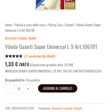
Home
/
Pulizia e cura della casa
/
Pulizia Casa
/
Guanti
/ Vileda Guanti Super
Universal L 9 Art.166781
Accessori cucina
,
Guanti
Vileda Guanti Super Universal L 9 Art.166781
(
2
recensioni dei clienti)
Valutato
2
1,33
€
IVATO
&Spedizione gratuita oltre 39.99€
4.50
su 5
su base
##VILEDA GUANTI SUPER UNIVERSAL L/9 ART.166781 EAN 8001940003368
di
recensioni
Disponibilità:
Disponibile
AGGIUNGI AL CARRELLO
-
+
COD:
8001940003368
Categorie:
Accessori cucina
,
Guanti