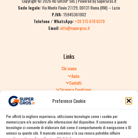
Copyright © 2026 HD GROUP SRL | Powered by SuperGros.it
Sede legale:
Via Monte Flavio 27/29, 00131 Roma (RM) – Lazio
P.IVA:
15945361002
Telefono / WhatsApp:
+39 375 678 6379
Email:
info@supergros.it
Links
Chi siamo
Aiuto
Contatti
Termini e Condizioni
Informativa sulla Privacy
Preferenze Cookie
Politica di Reso
TERMINI E CONDIZIONI GENERALI DI VENDITA
Per offrirti la migliore esperienza, utilizziamo tecnologie come i cookie per
Spedizione e consegna
memorizzare e/o accedere alle informazioni del dispositivo. Il consenso a queste
Informativa sulla Privacy
tecnologie ci consente di elaborare dati come il comportamento di navigazione o ID
Cookie Policy
univoci su questo sito. Il mancato consenso o la sua revoca potrebbe influire