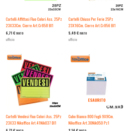
Cartelli Affittasi Fluo Colori Ass. 25Pz
Cartelli Chiuso Per Ferie 25Pz
23X33Cm. Cierre Art.Cr858 Bl1
23X16Cm. Cierre Art.Cr856 Bl1
6,71
€
5,49
€
IVATO
IVATO
ufficio
ufficio
ESAURITO
Cartelli Vendesi Fluo Colori Ass. 25Pz
Cubo Bianco 800 Fogli 9X9Cm.
23X33 Nikoffice Art.41Nik037 Bl1
Nikoffice Art.30Nik050 Pz1
6,71
€
2,14
€
IVATO
IVATO