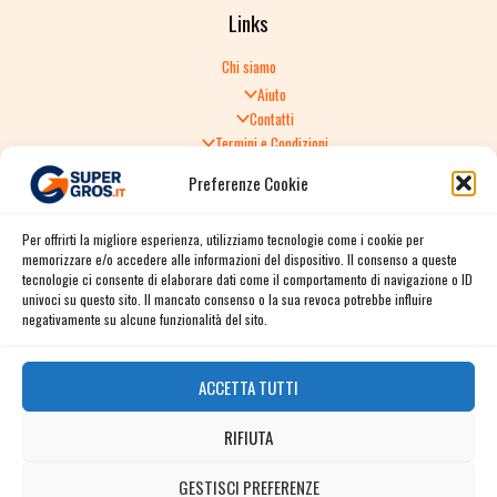
Links
Chi siamo
Aiuto
Contatti
Termini e Condizioni
Informativa sulla Privacy
Preferenze Cookie
Politica di Reso
TERMINI E CONDIZIONI GENERALI DI VENDITA
Per offrirti la migliore esperienza, utilizziamo tecnologie come i cookie per
Spedizione e consegna
memorizzare e/o accedere alle informazioni del dispositivo. Il consenso a queste
Informativa sulla Privacy
tecnologie ci consente di elaborare dati come il comportamento di navigazione o ID
Cookie Policy
univoci su questo sito. Il mancato consenso o la sua revoca potrebbe influire
Story
negativamente su alcune funzionalità del sito.
Contact
ACCETTA TUTTI
Facebook
RIFIUTA
Instagram
Twitter / X
GESTISCI PREFERENZE