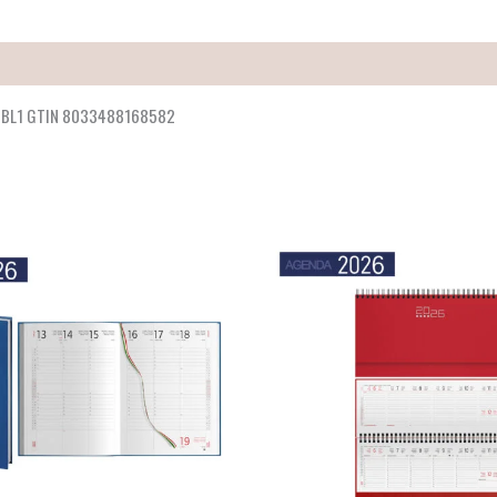
8 BL1 GTIN 8033488168582