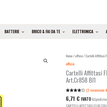
BATTERIE
BRICO & FAI DA TE
ELETTRONICA
Cartelli
Home
/
ufficio
/ Cartelli Affittas
Affittasi
ufficio
Fluo
Cartelli Affittasi
Colori
Art.Cr858 Bl1
Ass.
25Pz
23X33Cm.
(
2
recensioni de
Cierre
Valutato
2
6,71
€
IVATO
&Spedizion
4.00
su
Art.Cr858
5 su
CARTELLI AFFITTASI FLUO CO
base di