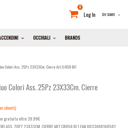
Log In
CHI SIAMO
ACCENDINI
OCCHIALI
BRANDS
i Fluo Colori Ass. 25Pz 23X33Cm. Cierre Art.Cr858 Bl1
 Fluo Colori Ass. 25Pz 23X33Cm. Cierre
i clienti)
e gratuita oltre 39.99€
LORI ASS. 20PZ 23X33CM. CIERRE ART.CR858 BL1 EAN 8033488168582