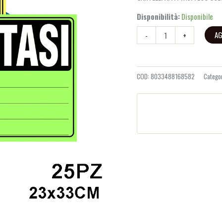
Bl1
recensioni
quantità
Disponibilità:
Disponibile
AG
-
+
COD:
8033488168582
Catego