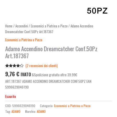
Home
/
Accendini
/
Economici a Pietrina o Piezo
/ Adamo Accendino
Dreamcatcher Conf.50Pz Art.187367
Economici a Pietrina o Piezo
Adamo Accendino Dreamcatcher Conf.50Pz
Art.187367
(
2
recensioni dei clienti)
Valutato
2
9,76
€
IVATO
&Spedizione gratuita oltre 39.99€
4.00
su
5 su
ART.187367 ADAMO ACCENDINO DREAMCATCHER CONF.50PZ EAN
base di
recensioni
5996629046190
Esaurito
COD:
5996629046190
Categoria:
Economici a Pietrina o Piezo
Tag:
ADAMO
Marchio:
ADAMO