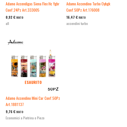
Adamo Accendigas Siena Flex Hc Ygbr
Adamo Accendino Turbo Oybgk
Conf.24Pz Art.333005
Conf.50Pz Art.176008
0,92
€
16,47
€
IVATO
IVATO
all
accendini turbo
ESAURITO
Adamo Accendino Mini Car Conf.50Pz
Art.1881137
9,76
€
IVATO
Economici a Pietrina o Piezo