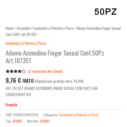
Home
/
Accendini
/
Economici a Pietrina o Piezo
/ Adamo Accendino Finger Sexual
Conf.50Pz Art.187351
Economici a Pietrina o Piezo
Adamo Accendino Finger Sexual Conf.50Pz
Art.187351
(
2
recensioni dei clienti)
Valutato
2
9,76
€
IVATO
&Spedizione gratuita oltre 39.99€
4.00
su
5 su
ART.187351 ADAMO ACCENDINO FINGER SEXUAL CONF.50PZ EAN
base di
recensioni
5996629042154
Esaurito
COD:
5996629042154
Categoria:
Economici a Pietrina o Piezo
Tag:
ADAMO
Marchio:
ADAMO