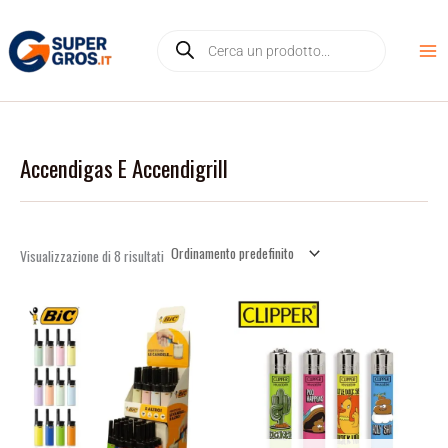
Vai
D
Products
al
i
search
contenuto
s
p
o
n
Accendigas E Accendigrill
i
b
i
l
Visualizzazione di 8 risultati
i
t
à