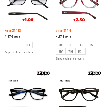
Zippo 31Z-B6
Zippo 31Z-G
4,67
€
4,67
€
IVATO
IVATO
BLK
BCR
BLU
BKR
CRV
BDE
WHI
MCL
Zippo occhiali da lettura
Zippo occhiali da lettura