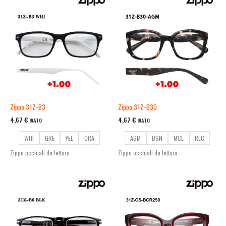
Zippo 31Z-B3
Zippo 31Z-B30
4,67
€
4,67
€
IVATO
IVATO
WHI
GRE
YEL
ORA
AGM
BGN
MCL
RLC
Zippo occhiali da lettura
Zippo occhiali da lettura