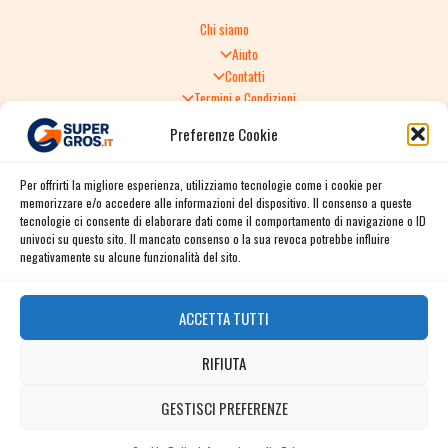
Chi siamo
Aiuto
Contatti
Termini e Condizioni
Informativa sulla Privacy
Preferenze Cookie
Politica di Reso
TERMINI E CONDIZIONI GENERALI DI VENDITA
Per offrirti la migliore esperienza, utilizziamo tecnologie come i cookie per
Spedizione e consegna
memorizzare e/o accedere alle informazioni del dispositivo. Il consenso a queste
Informativa sulla Privacy
tecnologie ci consente di elaborare dati come il comportamento di navigazione o ID
Cookie Policy
univoci su questo sito. Il mancato consenso o la sua revoca potrebbe influire
Story
negativamente su alcune funzionalità del sito.
Contact
ACCETTA TUTTI
Facebook
RIFIUTA
Instagram
Twitter / X
GESTISCI PREFERENZE
Contact us
Linkedin