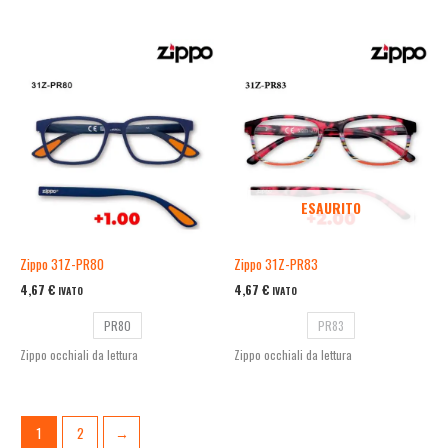
ESAURITO
Zippo 31Z-PR80
Zippo 31Z-PR83
4,67
€
4,67
€
IVATO
IVATO
PR80
PR83
Zippo occhiali da lettura
Zippo occhiali da lettura
1
2
→