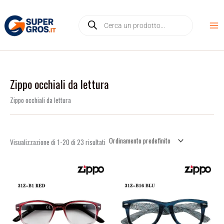
Vai
D
Products
al
i
search
contenuto
s
p
o
n
Zippo occhiali da lettura
i
Zippo occhiali da lettura
b
i
l
i
Visualizzazione di 1-20 di 23 risultati
t
à