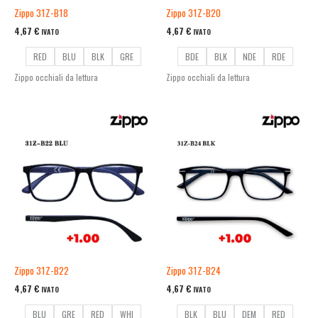
Zippo 31Z-B18
Zippo 31Z-B20
4,67
€
4,67
€
IVATO
IVATO
RED
BLU
BLK
GRE
BDE
BLK
NDE
RDE
Zippo occhiali da lettura
Zippo occhiali da lettura
Zippo 31Z-B22
Zippo 31Z-B24
4,67
€
4,67
€
IVATO
IVATO
BLU
GRE
RED
WHI
BLK
BLU
DEM
RED