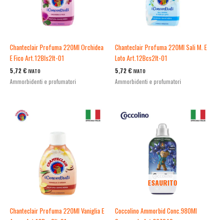
Chanteclair Profuma 220Ml Orchidea
Chanteclair Profuma 220Ml Sali M. E
E Fico Art.12Bls2It-01
Loto Art.12Bcs2It-01
5,72
€
5,72
€
IVATO
IVATO
Ammorbidenti e profumatori
Ammorbidenti e profumatori
ESAURITO
Chanteclair Profuma 220Ml Vaniglia E
Coccolino Ammorbid Conc.980Ml