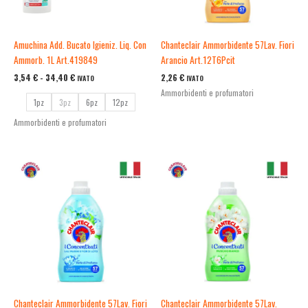
Amuchina Add. Bucato Igieniz. Liq. Con
Chanteclair Ammorbidente 57Lav. Fiori
Ammorb. 1L Art.419849
Arancio Art.12T6Pcit
3,54
€
-
34,40
€
2,26
€
IVATO
IVATO
Ammorbidenti e profumatori
1pz
3pz
6pz
12pz
Ammorbidenti e profumatori
Chanteclair Ammorbidente 57Lav. Fiori
Chanteclair Ammorbidente 57Lav.