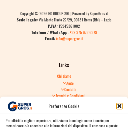
Copyright © 2026 HD GROUP SRL | Powered by SuperGros.it
Sede legale:
Via Monte Flavio 27/29, 00131 Roma (RM) – Lazio
P.IVA:
15945361002
Telefono / WhatsApp:
+39 375 678 6379
Email:
info@supergros.it
Links
Chi siamo
Aiuto
Contatti
Termini e Condizioni
Informativa sulla Privacy
Preferenze Cookie
Politica di Reso
TERMINI E CONDIZIONI GENERALI DI VENDITA
Per offrirti la migliore esperienza, utilizziamo tecnologie come i cookie per
Spedizione e consegna
memorizzare e/o accedere alle informazioni del dispositivo. Il consenso a queste