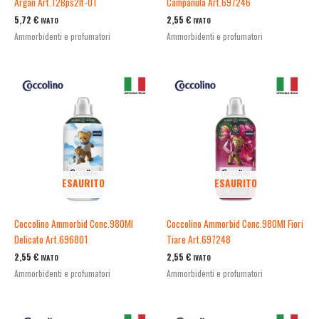
Argan Art.12Bps2It-01
Campanula Art.697246
5,72
€
2,55
€
IVATO
IVATO
Ammorbidenti e profumatori
Ammorbidenti e profumatori
ESAURITO
ESAURITO
Coccolino Ammorbid Conc.980Ml
Coccolino Ammorbid Conc.980Ml Fiori
Delicato Art.696801
Tiare Art.697248
2,55
€
2,55
€
IVATO
IVATO
Ammorbidenti e profumatori
Ammorbidenti e profumatori