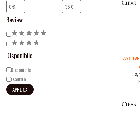
o
i
n
l
Review
e
i
t
à
Disponibile
///CLEAR
Disponibile
2,
Esaurito
APPLICA