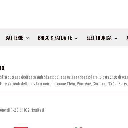
BATTERIE
BRICO & FAI DA TE
ELETTRONICA
oo
ostra sezione dedicata agli shampoo, pensati per soddisfare le esigenze di ogni
are articoli delle migliori marche, come Clear, Pantene, Garnier, L’Oréal Paris
one di 1-20 di 102 risultati