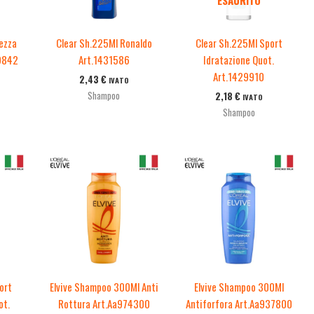
ezza
Clear Sh.225Ml Ronaldo
Clear Sh.225Ml Sport
29842
Art.1431586
Idratazione Quot.
Art.1429910
2,43
€
IVATO
Shampoo
2,18
€
IVATO
Shampoo
ort
Elvive Shampoo 300Ml Anti
Elvive Shampoo 300Ml
ot.
Rottura Art.Aa974300
Antiforfora Art.Aa937800