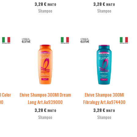
3,28
€
3,28
€
IVATO
IVATO
Shampoo
Shampoo
 Color
Elvive Shampoo 300Ml Dream
Elvive Shampoo 300Ml
00
Long Art.Aa939000
Fibralogy Art.Aa974400
3,28
€
3,28
€
IVATO
IVATO
Shampoo
Shampoo