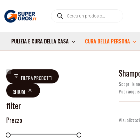
Vai
Products
al
search
contenuto
PULIZIA E CURA DELLA CASA
CURA DELLA PERSONA
Shamp
V
D
FILTRA PRODOTTI
a
i
Scopri la n
Puoi acquist
CHIUDI
l
s
u
p
filter
t
o
Prezzo
Visualizzazi
a
n
z
i
i
b