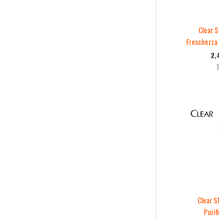
Clear 
Freschezza
2,
Clear S
Purif