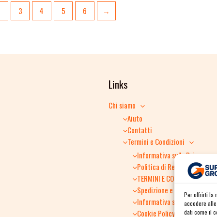
2
3
4
5
6
→
Links
Chi siamo
Aiuto
Contatti
Termini e Condizioni
Informativa sulla Privacy
Politica di Reso
TERMINI E CONDIZIONI GENER
Spedizione e consegna
Per offrirti l
Informativa sulla Privacy
accedere alle 
Cookie Policy
dati come il 