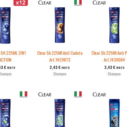
 SH.225ML 2IN1
Clear Sh.225Ml Anti Caduta
Clear Sh.225Ml Anti P
ACTION
Art.1429873
Art.1430084
43
€
2,43
€
2,43
€
IVATO
IVATO
IVATO
Shampoo
Shampoo
Shampoo