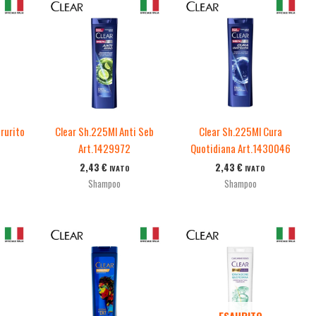
rurito
Clear Sh.225Ml Anti Seb
Clear Sh.225Ml Cura
Art.1429972
Quotidiana Art.1430046
2,43
€
2,43
€
IVATO
IVATO
Shampoo
Shampoo
ESAURITO