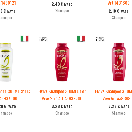
t.1430121
Art.1431609
2,43
€
IVATO
Shampoo
18
€
2,18
€
IVATO
IVATO
Shampoo
Shampoo
mpoo 300Ml Citrus
Elvive Shampoo 300Ml Color
Elvive Shampoo 300Ml
.Aa937600
Vive 2In1 Art.Aa939700
Vive Art.Aa9399
28
€
3,28
€
3,28
€
IVATO
IVATO
IVATO
Shampoo
Shampoo
Shampoo